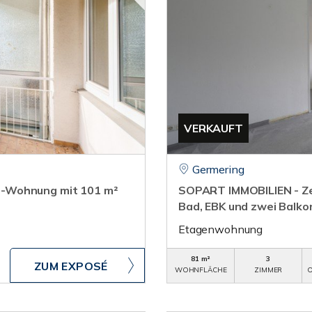
VERKAUFT
Germering
r-Wohnung mit 101 m²
SOPART IMMOBILIEN - Z
Bad, EBK und zwei Balko
Etagenwohnung
81 m²
3
ZUM EXPOSÉ
WOHNFLÄCHE
ZIMMER
O