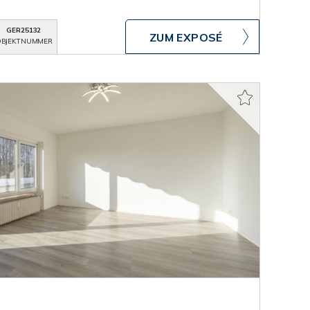
GER25132
ZUM EXPOSÉ
BJEKTNUMMER