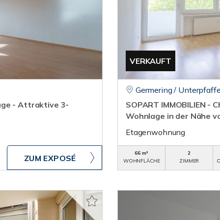
VERKAUFT
Germering / Unterpfaff
ge - Attraktive 3-
SOPART IMMOBILIEN - C
Wohnlage in der Nähe v
Etagenwohnung
66 m²
2
ZUM EXPOSÉ
WOHNFLÄCHE
ZIMMER
O