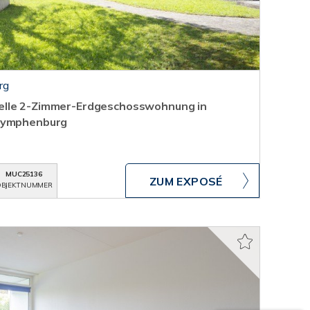
rg
elle 2-Zimmer-Erdgeschosswohnung in
 Nymphenburg
MUC25136
ZUM EXPOSÉ
BJEKTNUMMER