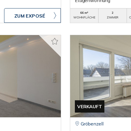
Etagenwohnung
66 m²
2
ZUM EXPOSÉ
WOHNFLÄCHE
ZIMMER
O
VERKAUFT
Gröbenzell