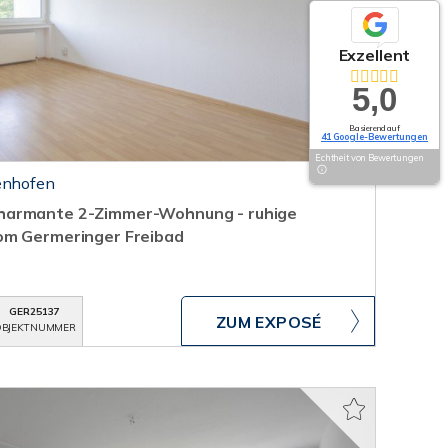
Exzellent
5,0
Basierend auf
41 Google-Bewertungen
Echtheit von Bewertungen
enhofen
harmante 2-Zimmer-Wohnung - ruhige
om Germeringer Freibad
GER25137
ZUM EXPOSÉ
BJEKTNUMMER