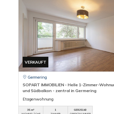
VERKAUFT
Germering
SOPART IMMOBILIEN - Helle 1-Zimmer-Wohnun
und Südbalkon - zentral in Germering
Etagenwohnung
35 m²
1
GER25143
WOHNFLÄCHE
ZIMMER
OBJEKTNUMMER