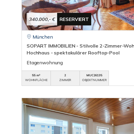
340.000,- €
RESERVIERT
München
SOPART IMMOBILIEN - Stilvolle 2-Zimmer-Wo
Hochhaus - spektakulärer Rooftop-Pool
Etagenwohnung
55 m²
2
MUC26135
WOHNFLÄCHE
ZIMMER
OBJEKTNUMMER