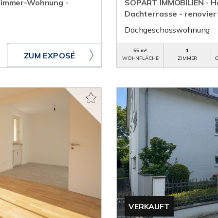
-Zimmer-Wohnung -
SOPART IMMOBILIEN - H
Dachterrasse - renovier
Dachgeschosswohnung
55 m²
1
ZUM EXPOSÉ
WOHNFLÄCHE
ZIMMER
O
VERKAUFT