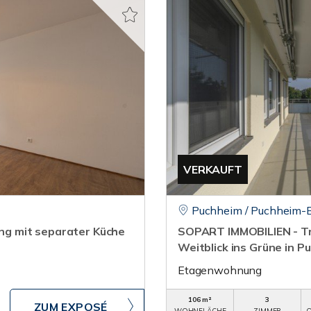
VERKAUFT
Puchheim / Puchheim-
g mit separater Küche
SOPART IMMOBILIEN - T
Weitblick ins Grüne in P
Etagenwohnung
106 m²
3
ZUM EXPOSÉ
WOHNFLÄCHE
ZIMMER
O