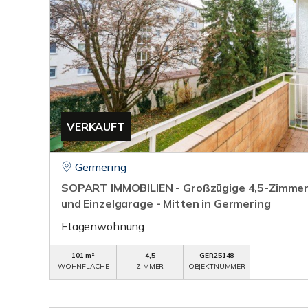
VERKAUFT
Germering
SOPART IMMOBILIEN - Großzügige 4,5-Zimme
und Einzelgarage - Mitten in Germering
Etagenwohnung
101 m²
4,5
GER25148
WOHNFLÄCHE
ZIMMER
OBJEKTNUMMER