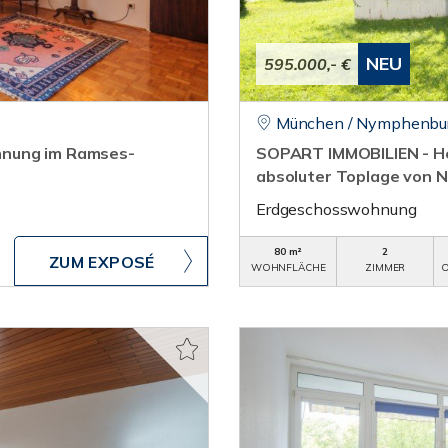
NEU
595.000,- €
München / Nymphenbu
hnung im Ramses-
SOPART IMMOBILIEN - H
absoluter Toplage von
Erdgeschosswohnung
80 m²
2
ZUM EXPOSÉ
WOHNFLÄCHE
ZIMMER
O