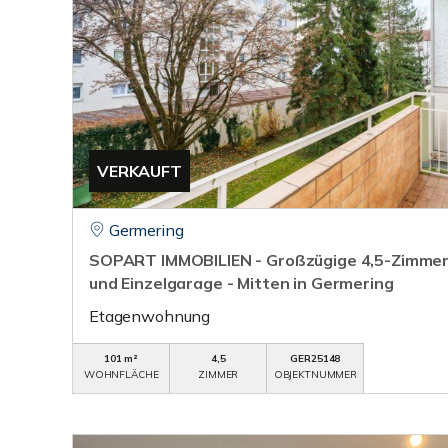
VERKAUFT
Germering
SOPART IMMOBILIEN - Großzügige 4,5-Zimme
und Einzelgarage - Mitten in Germering
Etagenwohnung
101 m²
4,5
GER25148
WOHNFLÄCHE
ZIMMER
OBJEKTNUMMER