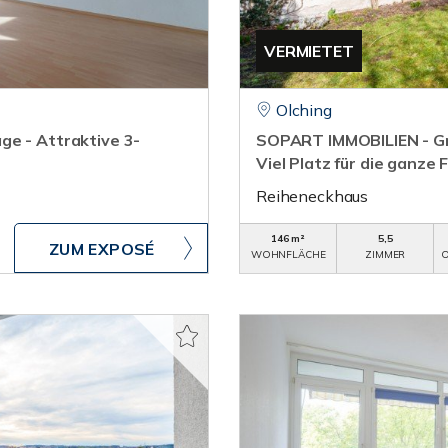
VERMIETET
Olching
ge - Attraktive 3-
SOPART IMMOBILIEN - Gr
Viel Platz für die ganze 
Reiheneckhaus
146 m²
5,5
ZUM EXPOSÉ
WOHNFLÄCHE
ZIMMER
O