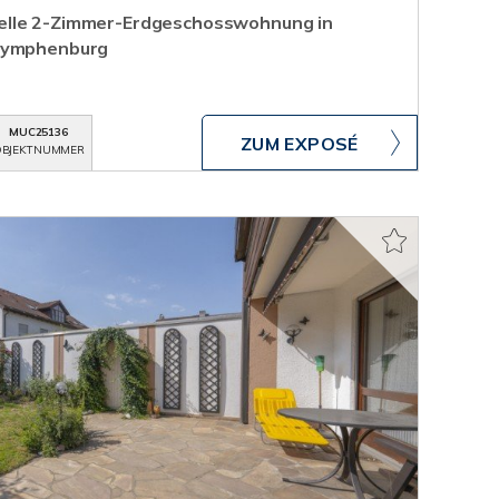
elle 2-Zimmer-Erdgeschosswohnung in
 Nymphenburg
MUC25136
ZUM EXPOSÉ
BJEKTNUMMER