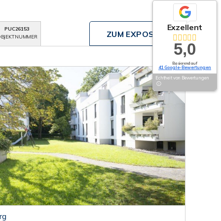
Exzellent
PUC26153
ZUM EXPOSÉ
BJEKTNUMMER
5,0
Basierend auf
41 Google-Bewertungen
Echtheit von Bewertungen
rg