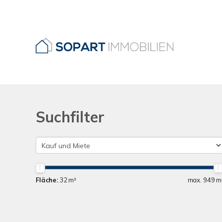
Suchfilter
Fläche:
32 m²
max. 949 m