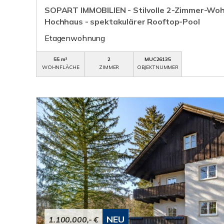
SOPART IMMOBILIEN - Stilvolle 2-Zimmer-Wo
Hochhaus - spektakulärer Rooftop-Pool
Etagenwohnung
55 m²
2
MUC26135
WOHNFLÄCHE
ZIMMER
OBJEKTNUMMER
NEU
1.100.000,- €