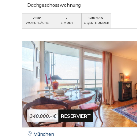
Dachgeschosswohnung
79 m²
2
GRO26155
WOHNFLÄCHE
ZIMMER
OBJEKTNUMMER
340.000,- €
RESERVIERT
München