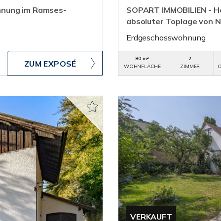
hnung im Ramses-
SOPART IMMOBILIEN - H
absoluter Toplage von
Erdgeschosswohnung
80 m²
2
ZUM EXPOSÉ
WOHNFLÄCHE
ZIMMER
O
VERKAUFT