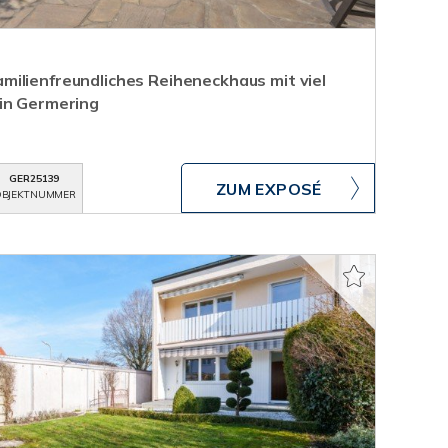
ilienfreundliches Reiheneckhaus mit viel
in Germering
GER25139
ZUM EXPOSÉ
BJEKTNUMMER