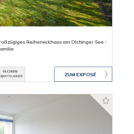
oßzügiges Reiheneckhaus am Olchinger See -
Familie
OLC26151
ZUM EXPOSÉ
BJEKTNUMMER