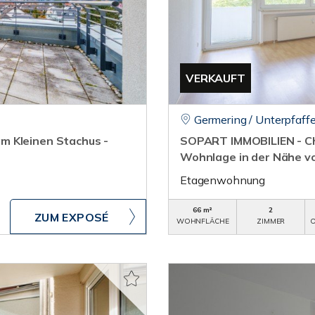
VERKAUFT
Germering / Unterpfaff
m Kleinen Stachus -
SOPART IMMOBILIEN - C
Wohnlage in der Nähe v
Etagenwohnung
66 m²
2
ZUM EXPOSÉ
WOHNFLÄCHE
ZIMMER
O