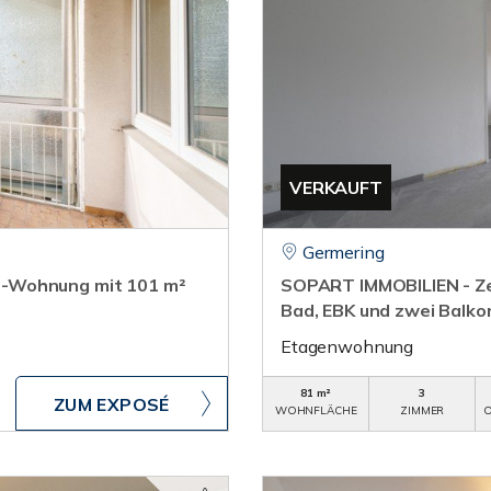
VERKAUFT
Germering
r-Wohnung mit 101 m²
SOPART IMMOBILIEN - Z
Bad, EBK und zwei Balko
Etagenwohnung
81 m²
3
ZUM EXPOSÉ
WOHNFLÄCHE
ZIMMER
O