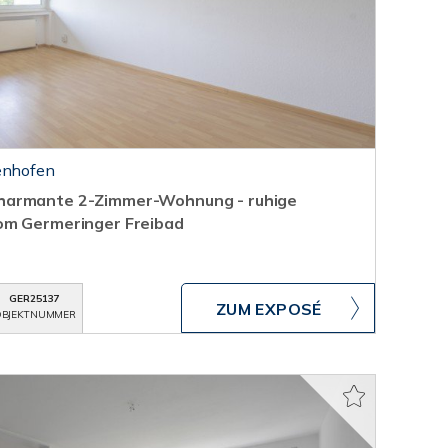
enhofen
harmante 2-Zimmer-Wohnung - ruhige
om Germeringer Freibad
GER25137
ZUM EXPOSÉ
BJEKTNUMMER