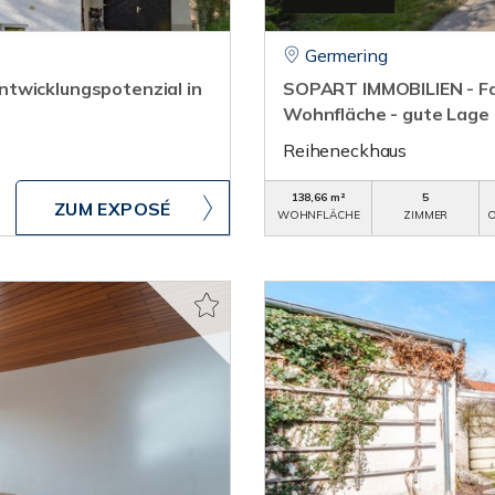
Germering
twicklungspotenzial in
SOPART IMMOBILIEN - Fam
Wohnfläche - gute Lage 
Reiheneckhaus
138,66 m²
5
ZUM EXPOSÉ
WOHNFLÄCHE
ZIMMER
O