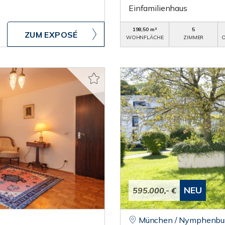
Einfamilienhaus
198,50 m²
5
ZUM EXPOSÉ
WOHNFLÄCHE
ZIMMER
O
NEU
595.000,- €
München / Nymphenbu