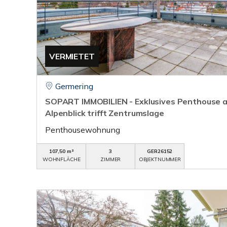
VERMIETET
Germering
SOPART IMMOBILIEN - Exklusives Penthouse a
Alpenblick trifft Zentrumslage
Penthousewohnung
107,50 m²
3
GER26152
WOHNFLÄCHE
ZIMMER
OBJEKTNUMMER