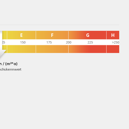
 / (m²*a)
uchskennwert