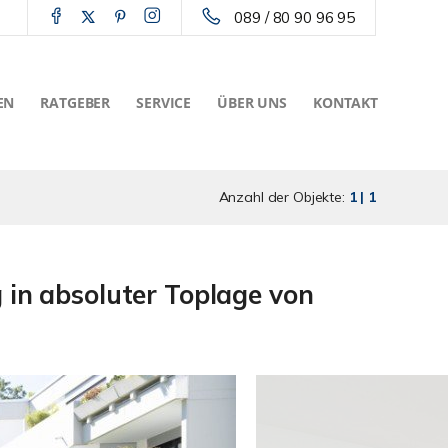
089 / 80 90 96 95
EN
RATGEBER
SERVICE
ÜBER UNS
KONTAKT
Anzahl der Objekte:
1 | 1
n absoluter Toplage von