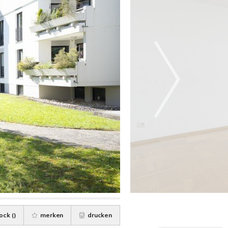
ock (
)
merken
drucken