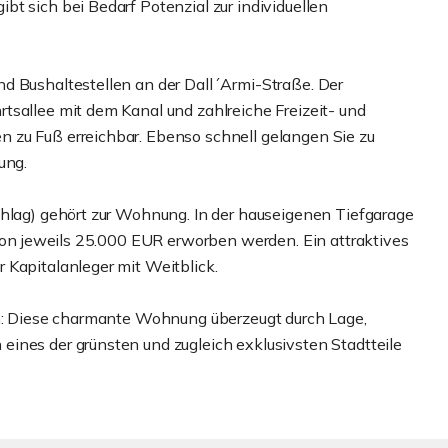
t sich bei Bedarf Potenzial zur individuellen
d Bushaltestellen an der Dall´Armi-Straße. Der
tsallee mit dem Kanal und zahlreiche Freizeit- und
 zu Fuß erreichbar. Ebenso schnell gelangen Sie zu
ung.
chlag) gehört zur Wohnung. In der hauseigenen Tiefgarage
 von jeweils 25.000 EUR erworben werden. Ein attraktives
 Kapitalanleger mit Weitblick.
on: Diese charmante Wohnung überzeugt durch Lage,
ines der grünsten und zugleich exklusivsten Stadtteile