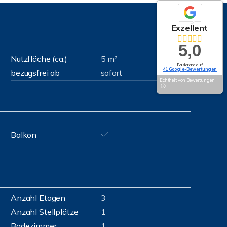
Exzellent
5,0
Nutzfläche (ca.)
5 m²
Basierend auf
41 Google-Bewertungen
bezugsfrei ab
sofort
Echtheit von Bewertungen
Balkon
Anzahl Etagen
3
Anzahl Stellplätze
1
Badezimmer
1