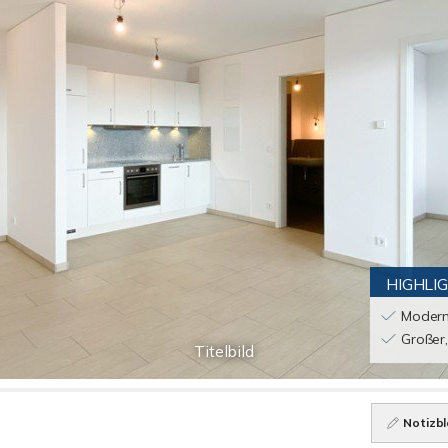
HIGHLI
Modern
Großer
Titelbild
Notizbl