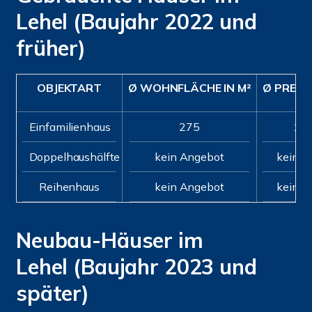
Lehel (Baujahr 2022 und
früher)
OBJEKTART
Ø WOHNFLÄCHE IN M²
Ø PREIS/
Einfamilienhaus
275
11.
Doppelhaushälfte
kein Angebot
kein A
Reihenhaus
kein Angebot
kein A
Neubau-Häuser im
Lehel (Baujahr 2023 und
später)