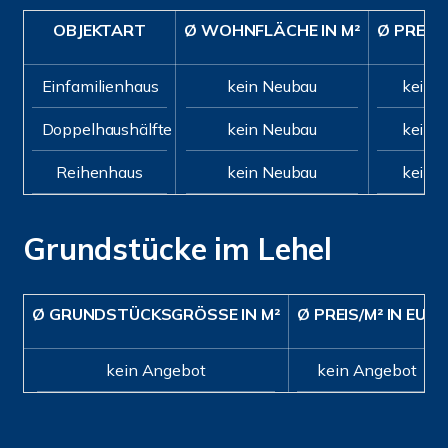
OBJEKTART
Ø WOHNFLÄCHE IN M²
Ø PREIS/
Einfamilienhaus
kein Neubau
kein 
Doppelhaushälfte
kein Neubau
kein 
Reihenhaus
kein Neubau
kein 
Grundstücke im Lehel
Ø GRUNDSTÜCKSGRÖSSE IN M²
Ø PREIS/M² IN EUR
kein Angebot
kein Angebot