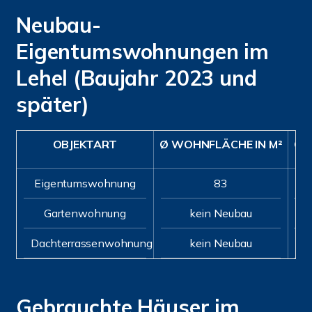
Neubau-
Eigentumswohnungen im
Lehel (Baujahr 2023 und
später)
OBJEKTART
Ø WOHNFLÄCHE IN M²
Ø P
Eigentumswohnung
83
Gartenwohnung
kein Neubau
Dachterrassenwohnung
kein Neubau
Gebrauchte Häuser im