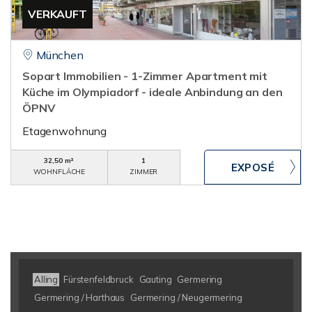
VERKAUFT
München
Sopart Immobilien - 1-Zimmer Apartment mit
Küche im Olympiadorf - ideale Anbindung an den
ÖPNV
Etagenwohnung
32,50 m²
1
WOHNFLÄCHE
ZIMMER
Alling
Fürstenfeldbruck
Gauting
Germering
Germering / Harthaus
Germering / Neugermering