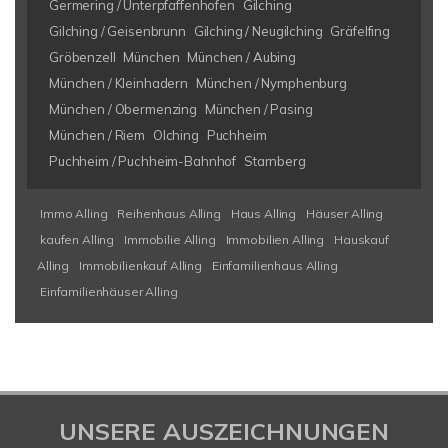
Germering / Unterpfaffenhofen
Gilching
Gilching / Geisenbrunn
Gilching / Neugilching
Gräfelfing
Gröbenzell
München
München / Aubing
München / Kleinhadern
München / Nymphenburg
München / Obermenzing
München / Pasing
München / Riem
Olching
Puchheim
Puchheim / Puchheim-Bahnhof
Starnberg
Immo Alling
Reihenhaus Alling
Haus Alling
Häuser Alling
kaufen Alling
Immobilie Alling
Immobilien Alling
Hauskauf
Alling
Immobilienkauf Alling
Einfamilienhaus Alling
Einfamilienhäuser Alling
UNSERE AUSZEICHNUNGEN