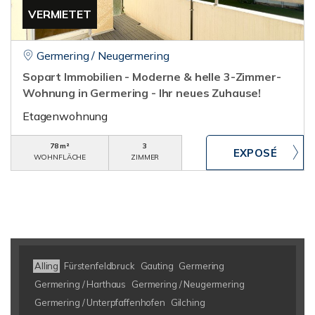
VERMIETET
Germering / Neugermering
Sopart Immobilien - Moderne & helle 3-Zimmer-
Wohnung in Germering - Ihr neues Zuhause!
Etagenwohnung
78 m²
3
WOHNFLÄCHE
ZIMMER
Alling
Fürstenfeldbruck
Gauting
Germering
Germering / Harthaus
Germering / Neugermering
Germering / Unterpfaffenhofen
Gilching