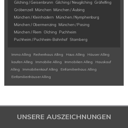
Gilching / Geisenbrunn
Gilching / Neugilching
Gräfelfing
Gröbenzell
München
München / Aubing
München / Kleinhadern
München / Nymphenburg
München / Obermenzing
München / Pasing
München / Riem
Olching
Puchheim
Puchheim / Puchheim-Bahnhof
Starnberg
Immo Alling
Reihenhaus Alling
Haus Alling
Häuser Alling
kaufen Alling
Immobilie Alling
Immobilien Alling
Hauskauf
Alling
Immobilienkauf Alling
Einfamilienhaus Alling
Einfamilienhäuser Alling
UNSERE AUSZEICHNUNGEN