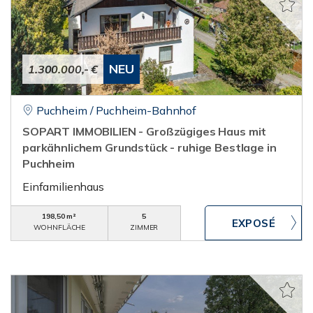
NEU
1.300.000,- €
Puchheim / Puchheim-Bahnhof
SOPART IMMOBILIEN - Großzügiges Haus mit
parkähnlichem Grundstück - ruhige Bestlage in
Puchheim
Einfamilienhaus
198,50 m²
5
WOHNFLÄCHE
ZIMMER