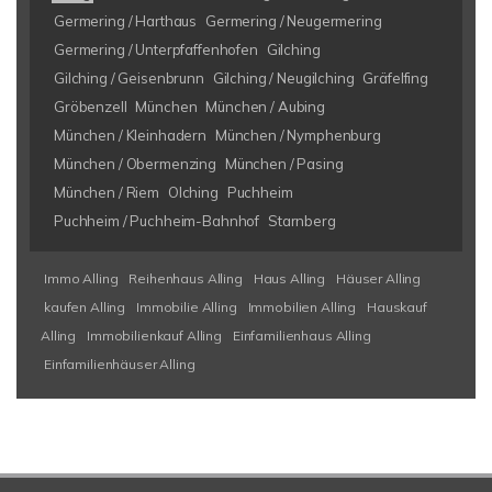
Germering / Harthaus
Germering / Neugermering
Germering / Unterpfaffenhofen
Gilching
Gilching / Geisenbrunn
Gilching / Neugilching
Gräfelfing
Gröbenzell
München
München / Aubing
München / Kleinhadern
München / Nymphenburg
München / Obermenzing
München / Pasing
München / Riem
Olching
Puchheim
Puchheim / Puchheim-Bahnhof
Starnberg
Immo Alling
Reihenhaus Alling
Haus Alling
Häuser Alling
kaufen Alling
Immobilie Alling
Immobilien Alling
Hauskauf
Alling
Immobilienkauf Alling
Einfamilienhaus Alling
Einfamilienhäuser Alling