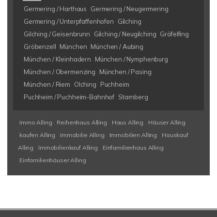
Germering / Harthaus
Germering / Neugermering
Germering / Unterpfaffenhofen
Gilching
Gilching / Geisenbrunn
Gilching / Neugilching
Gräfelfing
Gröbenzell
München
München / Aubing
München / Kleinhadern
München / Nymphenburg
München / Obermenzing
München / Pasing
München / Riem
Olching
Puchheim
Puchheim / Puchheim-Bahnhof
Starnberg
Immo Alling
Reihenhaus Alling
Haus Alling
Häuser Alling
kaufen Alling
Immobilie Alling
Immobilien Alling
Hauskauf
Alling
Immobilienkauf Alling
Einfamilienhaus Alling
Einfamilienhäuser Alling