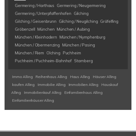
Germering / Harthaus
Germering / Neugermering
Germering / Unterpfaffenhofen
Gilching
Gilching / Geisenbrunn
Gilching / Neugilching
Gräfelfing
Gröbenzell
München
München / Aubing
München / Kleinhadern
München / Nymphenburg
München / Obermenzing
München / Pasing
München / Riem
Olching
Puchheim
Puchheim / Puchheim-Bahnhof
Starnberg
Immo Alling
Reihenhaus Alling
Haus Alling
Häuser Alling
kaufen Alling
Immobilie Alling
Immobilien Alling
Hauskauf
Alling
Immobilienkauf Alling
Einfamilienhaus Alling
Einfamilienhäuser Alling