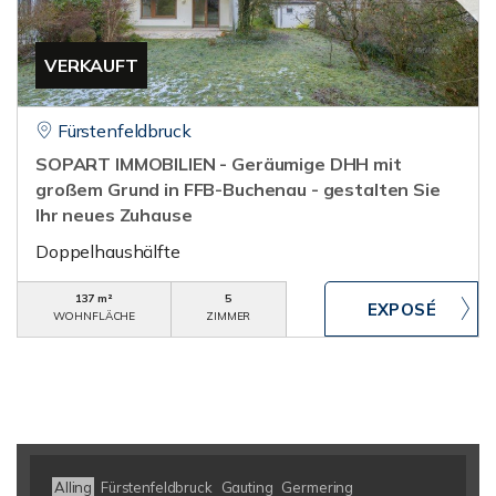
VERKAUFT
Fürstenfeldbruck
SOPART IMMOBILIEN - Geräumige DHH mit
großem Grund in FFB-Buchenau - gestalten Sie
Ihr neues Zuhause
Doppelhaushälfte
137 m²
5
WOHNFLÄCHE
ZIMMER
Alling
Fürstenfeldbruck
Gauting
Germering