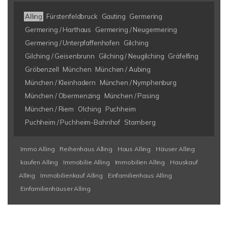
Alling
Fürstenfeldbruck
Gauting
Germering
Germering / Harthaus
Germering / Neugermering
Germering / Unterpfaffenhofen
Gilching
Gilching / Geisenbrunn
Gilching / Neugilching
Gräfelfing
Gröbenzell
München
München / Aubing
München / Kleinhadern
München / Nymphenburg
München / Obermenzing
München / Pasing
München / Riem
Olching
Puchheim
Puchheim / Puchheim-Bahnhof
Starnberg
Immo Alling
Reihenhaus Alling
Haus Alling
Häuser Alling
kaufen Alling
Immobilie Alling
Immobilien Alling
Hauskauf
Alling
Immobilienkauf Alling
Einfamilienhaus Alling
Einfamilienhäuser Alling