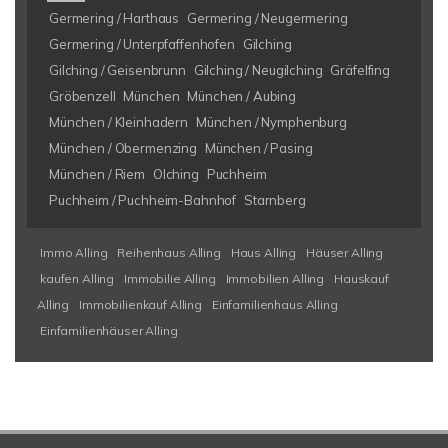
Germering / Harthaus
Germering / Neugermering
Germering / Unterpfaffenhofen
Gilching
Gilching / Geisenbrunn
Gilching / Neugilching
Gräfelfing
Gröbenzell
München
München / Aubing
München / Kleinhadern
München / Nymphenburg
München / Obermenzing
München / Pasing
München / Riem
Olching
Puchheim
Puchheim / Puchheim-Bahnhof
Starnberg
Immo Alling
Reihenhaus Alling
Haus Alling
Häuser Alling
kaufen Alling
Immobilie Alling
Immobilien Alling
Hauskauf
Alling
Immobilienkauf Alling
Einfamilienhaus Alling
Einfamilienhäuser Alling