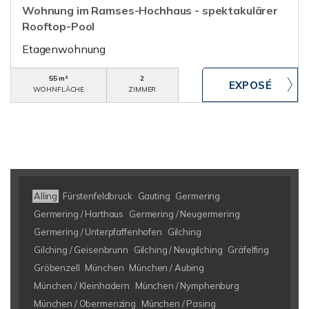
Wohnung im Ramses-Hochhaus - spektakulärer
Rooftop-Pool
Etagenwohnung
55 m²
2
WOHNFLÄCHE
ZIMMER
Alling
Fürstenfeldbruck
Gauting
Germering
Germering / Harthaus
Germering / Neugermering
Germering / Unterpfaffenhofen
Gilching
Gilching / Geisenbrunn
Gilching / Neugilching
Gräfelfing
Gröbenzell
München
München / Aubing
München / Kleinhadern
München / Nymphenburg
München / Obermenzing
München / Pasing