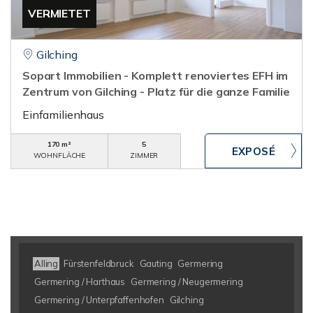
VERMIETET
Gilching
Sopart Immobilien - Komplett renoviertes EFH im
Zentrum von Gilching - Platz für die ganze Familie
Einfamilienhaus
170 m²
5
WOHNFLÄCHE
ZIMMER
Alling
Fürstenfeldbruck
Gauting
Germering
Germering / Harthaus
Germering / Neugermering
Germering / Unterpfaffenhofen
Gilching