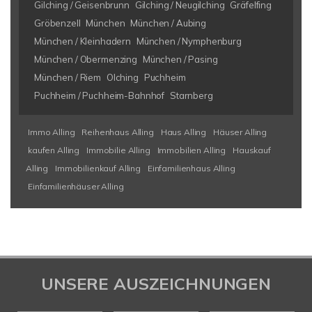
Gilching / Geisenbrunn
Gilching / Neugilching
Gräfelfing
Gröbenzell
München
München / Aubing
München / Kleinhadern
München / Nymphenburg
München / Obermenzing
München / Pasing
München / Riem
Olching
Puchheim
Puchheim / Puchheim-Bahnhof
Starnberg
Immo Alling
Reihenhaus Alling
Haus Alling
Häuser Alling
kaufen Alling
Immobilie Alling
Immobilien Alling
Hauskauf
Alling
Immobilienkauf Alling
Einfamilienhaus Alling
Einfamilienhäuser Alling
UNSERE AUSZEICHNUNGEN