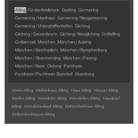
Alling
Fürstenfeldbruck
Gauting
Germering
Germering / Harthaus
Germering / Neugermering
Germering / Unterpfaffenhofen
Gilching
Gilching / Geisenbrunn
Gilching / Neugilching
Gräfelfing
Gröbenzell
München
München / Aubing
München / Kleinhadern
München / Nymphenburg
München / Obermenzing
München / Pasing
München / Riem
Olching
Puchheim
Puchheim / Puchheim-Bahnhof
Starnberg
Immo Alling
Reihenhaus Alling
Haus Alling
Häuser Alling
kaufen Alling
Immobilie Alling
Immobilien Alling
Hauskauf
Alling
Immobilienkauf Alling
Einfamilienhaus Alling
Einfamilienhäuser Alling