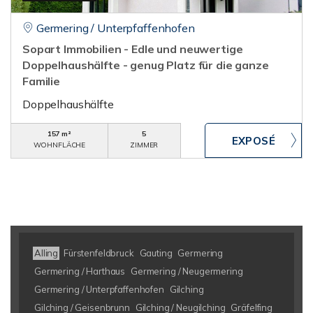
Germering / Unterpfaffenhofen
Sopart Immobilien - Edle und neuwertige
Doppelhaushälfte - genug Platz für die ganze
Familie
Doppelhaushälfte
157 m²
5
WOHNFLÄCHE
ZIMMER
Alling
Fürstenfeldbruck
Gauting
Germering
Germering / Harthaus
Germering / Neugermering
Germering / Unterpfaffenhofen
Gilching
Gilching / Geisenbrunn
Gilching / Neugilching
Gräfelfing