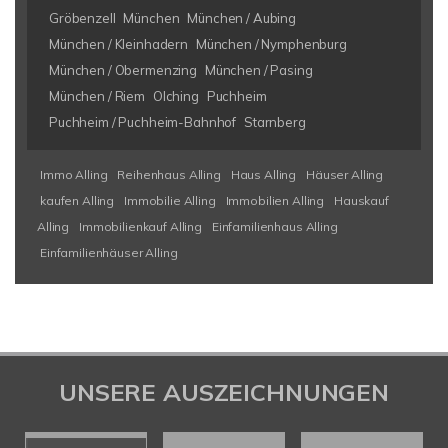
Gröbenzell
München
München / Aubing
München / Kleinhadern
München / Nymphenburg
München / Obermenzing
München / Pasing
München / Riem
Olching
Puchheim
Puchheim / Puchheim-Bahnhof
Starnberg
Immo Alling
Reihenhaus Alling
Haus Alling
Häuser Alling
kaufen Alling
Immobilie Alling
Immobilien Alling
Hauskauf
Alling
Immobilienkauf Alling
Einfamilienhaus Alling
Einfamilienhäuser Alling
UNSERE AUSZEICHNUNGEN