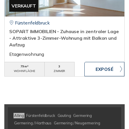
VERKAUFT
Fürstenfeldbruck
SOPART IMMOBILIEN - Zuhause in zentraler Lage
- Attraktive 3-Zimmer-Wohnung mit Balkon und
Aufzug
Etagenwohnung
79 m²
3
WOHNFLÄCHE
ZIMMER
Alling
Fürstenfeldbruck
Gauting
Germering
Germering / Harthaus
Germering / Neugermering