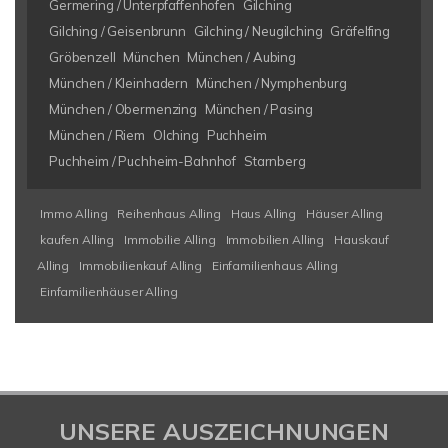
Germering / Unterpfaffenhofen
Gilching
Gilching / Geisenbrunn
Gilching / Neugilching
Gräfelfing
Gröbenzell
München
München / Aubing
München / Kleinhadern
München / Nymphenburg
München / Obermenzing
München / Pasing
München / Riem
Olching
Puchheim
Puchheim / Puchheim-Bahnhof
Starnberg
Immo Alling
Reihenhaus Alling
Haus Alling
Häuser Alling
kaufen Alling
Immobilie Alling
Immobilien Alling
Hauskauf
Alling
Immobilienkauf Alling
Einfamilienhaus Alling
Einfamilienhäuser Alling
UNSERE AUSZEICHNUNGEN