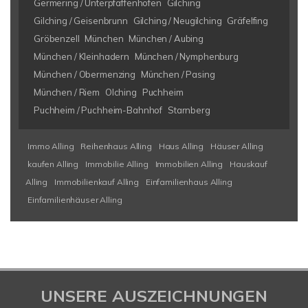
Germering / Unterpfaffenhofen
Gilching
Gilching / Geisenbrunn
Gilching / Neugilching
Gräfelfing
Gröbenzell
München
München / Aubing
München / Kleinhadern
München / Nymphenburg
München / Obermenzing
München / Pasing
München / Riem
Olching
Puchheim
Puchheim / Puchheim-Bahnhof
Starnberg
Immo Alling
Reihenhaus Alling
Haus Alling
Häuser Alling
kaufen Alling
Immobilie Alling
Immobilien Alling
Hauskauf
Alling
Immobilienkauf Alling
Einfamilienhaus Alling
Einfamilienhäuser Alling
UNSERE AUSZEICHNUNGEN