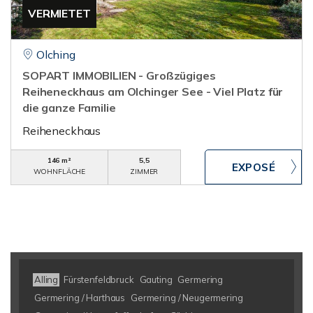
VERMIETET
Olching
SOPART IMMOBILIEN - Großzügiges
Reiheneckhaus am Olchinger See - Viel Platz für
die ganze Familie
Reiheneckhaus
146 m²
5,5
WOHNFLÄCHE
ZIMMER
Alling
Fürstenfeldbruck
Gauting
Germering
Germering / Harthaus
Germering / Neugermering