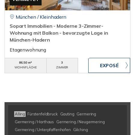
München / Kleinhadern
Sopart Immobilien - Moderne 3-Zimmer-
Wohnung mit Balkon - bevorzugte Lage in
München-Hadern
Etagenwohnung
86,50 m²
3
WOHNFLÄCHE
ZIMMER
Alling
Fürstenfeldbruck
Gauting
Germering
Germering / Harthaus
Germering / Neugermering
Germering / Unterpfaffenhofen
Gilching