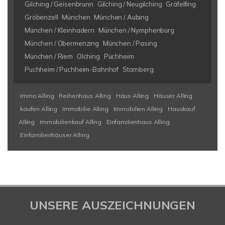
Gilching / Geisenbrunn
Gilching / Neugilching
Gräfelfing
Gröbenzell
München
München / Aubing
München / Kleinhadern
München / Nymphenburg
München / Obermenzing
München / Pasing
München / Riem
Olching
Puchheim
Puchheim / Puchheim-Bahnhof
Starnberg
Immo Alling
Reihenhaus Alling
Haus Alling
Häuser Alling
kaufen Alling
Immobilie Alling
Immobilien Alling
Hauskauf
Alling
Immobilienkauf Alling
Einfamilienhaus Alling
Einfamilienhäuser Alling
UNSERE AUSZEICHNUNGEN