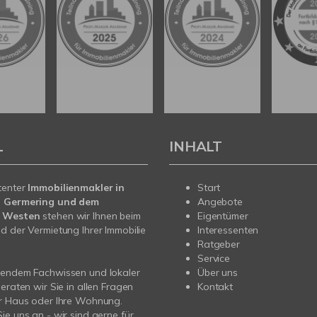
L
INHALT
tenter
Immobilienmakler in
Start
, Germering und dem
Angebote
 Westen
stehen wir Ihnen beim
Eigentümer
d der Vermietung Ihrer Immobilie
Interessenten
Ratgeber
Service
sendem Fachwissen und lokaler
Über uns
beraten wir Sie in allen Fragen
Kontakt
hr Haus oder Ihre Wohnung.
ie uns an - wir sind gerne für