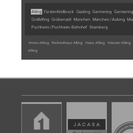
Alling
Fürstenfeldbruck
Gauting
Germering
Germering
Gräfelfing
Gröbenzell
München
München / Aubing
Mü
Puchheim / Puchheim-Bahnhof
Starnberg
Immo Alling
Reihenhaus Alling
Haus Alling
Häuser Alling
Alling