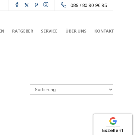
089 / 80 90 96 95
EN
RATGEBER
SERVICE
ÜBER UNS
KONTAKT
Exzellent