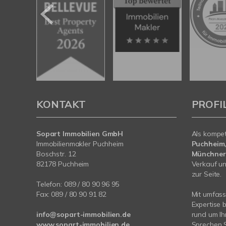
KONTAKT
PROFI
Sopart Immobilien GmbH
Als kompe
Immobilienmakler Puchheim
Puchheim
Boschstr. 12
Münchner
82178 Puchheim
Verkauf un
zur Seite.
Telefon:
089 / 80 90 96 95
Fax: 089 / 80 90 91 82
Mit umfas
Expertise 
info@sopart-immobilien.de
rund um I
www.sopart-immobilien.de
Sprechen S