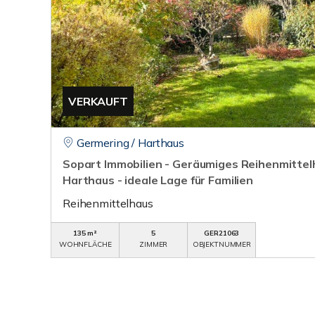
VERKAUFT
Germering / Harthaus
Sopart Immobilien - Geräumiges Reihenmittel
Harthaus - ideale Lage für Familien
Reihenmittelhaus
135 m²
5
GER21063
WOHNFLÄCHE
ZIMMER
OBJEKTNUMMER