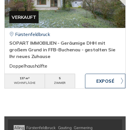
VERKAUFT
Fürstenfeldbruck
SOPART IMMOBILIEN - Geräumige DHH mit
großem Grund in FFB-Buchenau - gestalten Sie
Ihr neues Zuhause
Doppelhaushälfte
137 m²
5
WOHNFLÄCHE
ZIMMER
Alling
Fürstenfeldbruck
Gauting
Germering