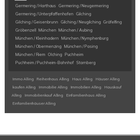
Germering / Harthaus
Germering / Neugermering
Germering / Unterpfaffenhofen
Gilching
Gilching / Geisenbrunn
Gilching / Neugilching
Gräfelfing
Gröbenzell
München
München / Aubing
München / Kleinhadern
München / Nymphenburg
München / Obermenzing
München / Pasing
München / Riem
Olching
Puchheim
Puchheim / Puchheim-Bahnhof
Starnberg
Immo Alling
Reihenhaus Alling
Haus Alling
Häuser Alling
kaufen Alling
Immobilie Alling
Immobilien Alling
Hauskauf
Alling
Immobilienkauf Alling
Einfamilienhaus Alling
Einfamilienhäuser Alling