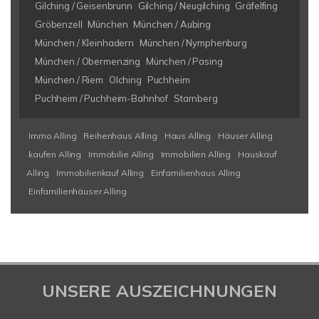
Gilching / Geisenbrunn
Gilching / Neugilching
Gräfelfing
Gröbenzell
München
München / Aubing
München / Kleinhadern
München / Nymphenburg
München / Obermenzing
München / Pasing
München / Riem
Olching
Puchheim
Puchheim / Puchheim-Bahnhof
Starnberg
Immo Alling
Reihenhaus Alling
Haus Alling
Häuser Alling
kaufen Alling
Immobilie Alling
Immobilien Alling
Hauskauf
Alling
Immobilienkauf Alling
Einfamilienhaus Alling
Einfamilienhäuser Alling
UNSERE AUSZEICHNUNGEN