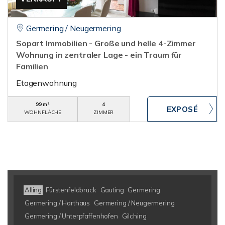
Germering / Neugermering
Sopart Immobilien - Große und helle 4-Zimmer
Wohnung in zentraler Lage - ein Traum für
Familien
Etagenwohnung
99 m²
4
WOHNFLÄCHE
ZIMMER
Alling
Fürstenfeldbruck
Gauting
Germering
Germering / Harthaus
Germering / Neugermering
Germering / Unterpfaffenhofen
Gilching