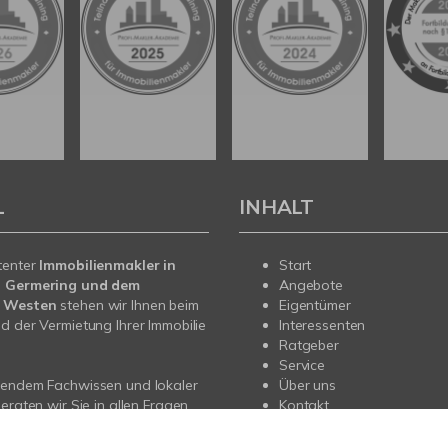
L
INHALT
tenter
Immobilienmakler in
Start
, Germering und dem
Angebote
 Westen
stehen wir Ihnen beim
Eigentümer
d der Vermietung Ihrer Immobilie
Interessenten
Ratgeber
Service
sendem Fachwissen und lokaler
Über uns
beraten wir Sie in allen Fragen
Kontakt
hr Haus oder Ihre Wohnung.
ie uns an - wir sind gerne für