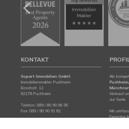
KONTAKT
PROFI
Sopart Immobilien GmbH
Als kompe
Immobilienmakler Puchheim
Puchheim
Boschstr. 12
Münchner
82178 Puchheim
Verkauf un
zur Seite.
Telefon:
089 / 80 90 96 95
Fax: 089 / 80 90 91 82
Mit umfas
Expertise 
info@sopart-immobilien.de
rund um I
www.sopart-immobilien.de
Sprechen S