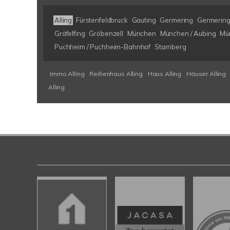
Alling
Fürstenfeldbruck
Gauting
Germering
Germering
Gräfelfing
Gröbenzell
München
München / Aubing
Mü
Puchheim / Puchheim-Bahnhof
Starnberg
Immo Alling
Reihenhaus Alling
Haus Alling
Häuser Alling
Alling