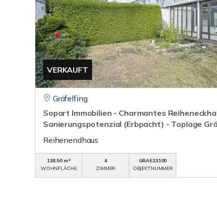
VERKAUFT
Gräfelfing
Sopart Immobilien - Charmantes Reiheneckha
Sanierungspotenzial (Erbpacht) - Toplage Grä
Reihenendhaus
128,50 m²
4
GRAE23100
WOHNFLÄCHE
ZIMMER
OBJEKTNUMMER