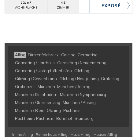
101 m²
4,5
WOHNFLÄCHE
ZIMMER
Alling
Fürstenfeldbruck
Gauting
Germering
Germering / Harthaus
Germering / Neugermering
Germering / Unterpfaffenhofen
Gilching
Gilching / Geisenbrunn
Gilching / Neugilching
Gräfelfing
Gröbenzell
München
München / Aubing
München / Kleinhadern
München / Nymphenburg
München / Obermenzing
München / Pasing
München / Riem
Olching
Puchheim
Puchheim / Puchheim-Bahnhof
Starnberg
Immo Alling
Reihenhaus Alling
Haus Alling
Häuser Alling