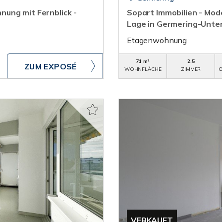
ung mit Fernblick -
Sopart Immobilien - Mod
Lage in Germering-Unte
Etagenwohnung
71 m²
2,5
ZUM EXPOSÉ
WOHNFLÄCHE
ZIMMER
O
VERKAUFT