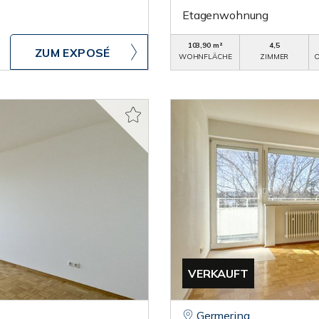
Etagenwohnung
103,90 m²
4,5
ZUM EXPOSÉ
WOHNFLÄCHE
ZIMMER
O
VERKAUFT
Germering