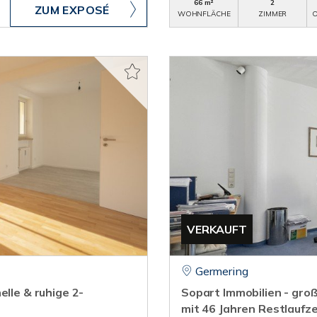
66 m²
2
ZUM EXPOSÉ
WOHNFLÄCHE
ZIMMER
O
VERKAUFT
Germering
elle & ruhige 2-
Sopart Immobilien - gro
mit 46 Jahren Restlaufze