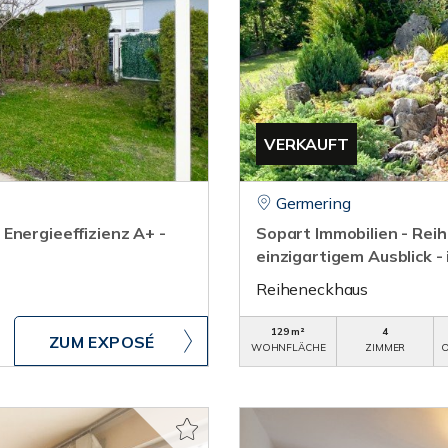
VERKAUFT
Germering
Energieeffizienz A+ -
Sopart Immobilien - Rei
einzigartigem Ausblick - 
Reiheneckhaus
129 m²
4
ZUM EXPOSÉ
WOHNFLÄCHE
ZIMMER
O