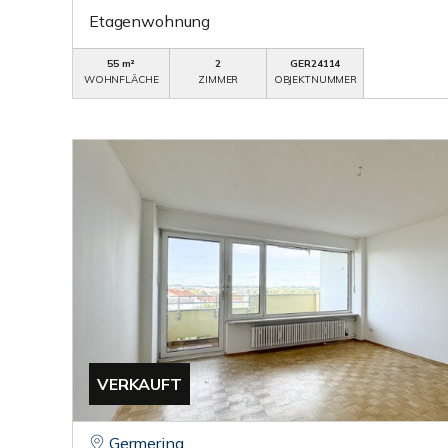
Etagenwohnung
55 m²
2
GER24114
WOHNFLÄCHE
ZIMMER
OBJEKTNUMMER
VERKAUFT
Germering