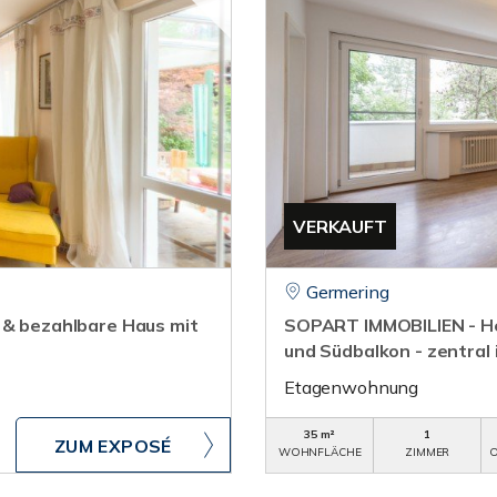
VERKAUFT
Germering
 & bezahlbare Haus mit
SOPART IMMOBILIEN - He
und Südbalkon - zentral
Etagenwohnung
35 m²
1
ZUM EXPOSÉ
WOHNFLÄCHE
ZIMMER
O