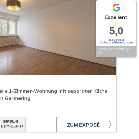
Exzellent
5,0
Basierend auf
41 Google-Bewertungen
Echtheit von Bewertungen
lle 1-Zimmer-Wohnung mit separater Küche
 in Germering
GER25143
ZUM EXPOSÉ
BJEKTNUMMER