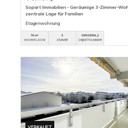
Sopart Immobilien - Geräumige 3-Zimmer-Wohn
zentrale Lage für Familien
Etagenwohnung
76 m²
3
GER23094_2
WOHNFLÄCHE
ZIMMER
OBJEKTNUMMER
VERKAUFT